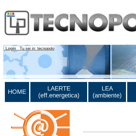
Login
Tu sei in: tecnopolo
LAERTE
LEA
HOME
(eff.energetica)
(ambiente)
Lista di tutta la bibliograf