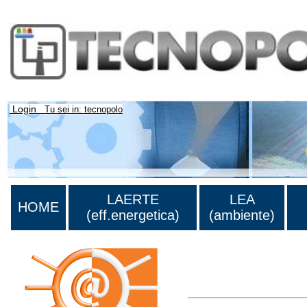
Login
Tu sei in: tecnopolo
LAERTE
LEA
HOME
(eff.energetica)
(ambiente)
Lista di tutta la bibliograf