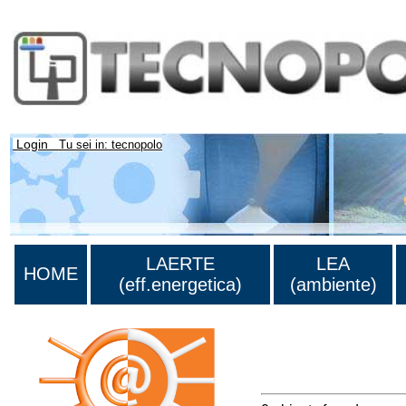
Login
Tu sei in: tecnopolo
LAERTE
LEA
HOME
(eff.energetica)
(ambiente)
Lista di tutta la bibliog