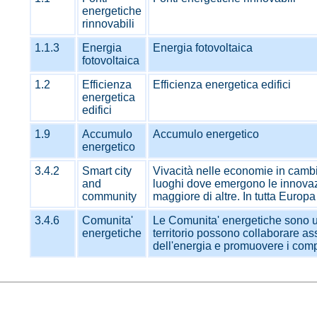
energetiche
rinnovabili
1.1.3
Energia
Energia fotovoltaica
fotovoltaica
1.2
Efficienza
Efficienza energetica edifici
energetica
edifici
1.9
Accumulo
Accumulo energetico
energetico
3.4.2
Smart city
Vivacità nelle economie in cambi
and
luoghi dove emergono le innova
community
maggiore di altre. In tutta Europ
3.4.6
Comunita'
Le Comunita' energetiche sono uno
energetiche
territorio possono collaborare ass
dell'energia e promuovere i compo