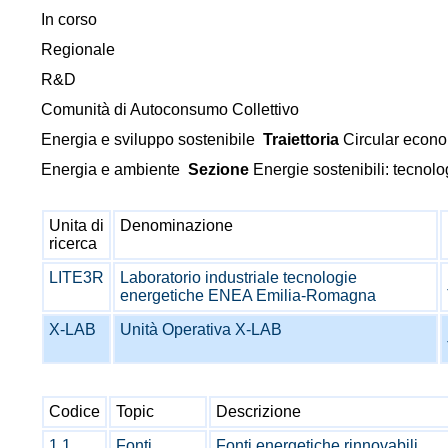
In corso
Regionale
R&D
Comunità di Autoconsumo Collettivo
Energia e sviluppo sostenibile
Traiettoria
Circular econo
Energia e ambiente
Sezione
Energie sostenibili: tecnolo
Unita di
Denominazione
ricerca
LITE3R
Laboratorio industriale tecnologie
energetiche ENEA Emilia-Romagna
X-LAB
Unità Operativa X-LAB
Codice
Topic
Descrizione
1.1
Fonti
Fonti energetiche rinnovabili