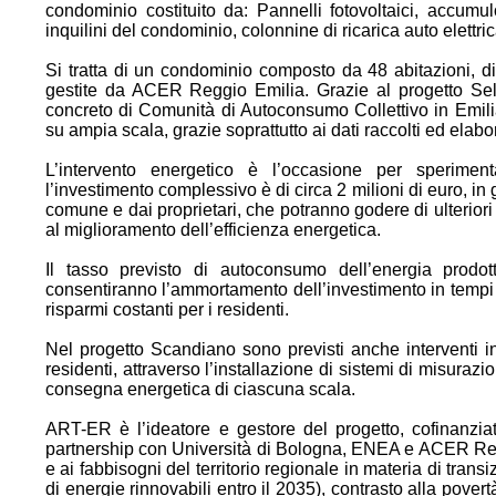
condominio costituito da: Pannelli fotovoltaici, accumulo
inquilini del condominio, colonnine di ricarica auto elettric
Si tratta di un condominio composto da 48 abitazioni, di
gestite da ACER Reggio Emilia. Grazie al progetto Sel
concreto di Comunità di Autoconsumo Collettivo in Emil
su ampia scala, grazie soprattutto ai dati raccolti ed elabo
L’intervento energetico è l’occasione per speriment
l’investimento complessivo è di circa 2 milioni di euro, in
comune e dai proprietari, che potranno godere di ulteriori d
al miglioramento dell’efficienza energetica.
Il tasso previsto di autoconsumo dell’energia prodo
consentiranno l’ammortamento dell’investimento in tempi ra
risparmi costanti per i residenti.
Nel progetto Scandiano sono previsti anche interventi in g
residenti, attraverso l’installazione di sistemi di misurazio
consegna energetica di ciascuna scala.
ART-ER è l’ideatore e gestore del progetto, cofinanz
partnership con Università di Bologna, ENEA e ACER Reggi
e ai fabbisogni del territorio regionale in materia di trans
di energie rinnovabili entro il 2035), contrasto alla pover