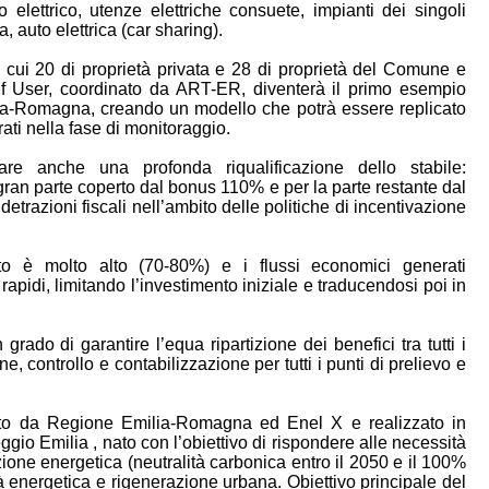
 elettrico, utenze elettriche consuete, impianti dei singoli
a, auto elettrica (car sharing).
 cui 20 di proprietà privata e 28 di proprietà del Comune e
f User, coordinato da ART-ER, diventerà il primo esempio
ia-Romagna, creando un modello che potrà essere replicato
rati nella fase di monitoraggio.
are anche una profonda riqualificazione dello stabile:
 gran parte coperto dal bonus 110% e per la parte restante dal
etrazioni fiscali nell’ambito delle politiche di incentivazione
tto è molto alto (70-80%) e i flussi economici generati
pidi, limitando l’investimento iniziale e traducendosi poi in
rado di garantire l’equa ripartizione dei benefici tra tutti i
ne, controllo e contabilizzazione per tutti i punti di prelievo e
iato da Regione Emilia-Romagna ed Enel X e realizzato in
o Emilia , nato con l’obiettivo di rispondere alle necessità
izione energetica (neutralità carbonica entro il 2050 e il 100%
tà energetica e rigenerazione urbana. Obiettivo principale del