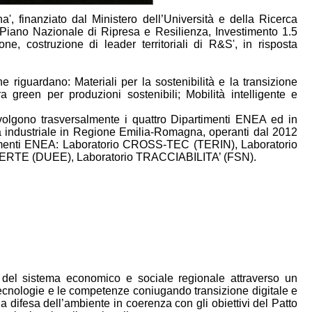
', finanziato dal Ministero dell’Università e della Ricerca
iano Nazionale di Ripresa e Resilienza, Investimento 1.5
ne, costruzione di leader territoriali di R&S', in risposta
 riguardano: Materiali per la sostenibilità e la transizione
a green per produzioni sostenibili; Mobilità intelligente e
nvolgono trasversalmente i quattro Dipartimenti ENEA ed in
a industriale in Regione Emilia-Romagna, operanti dal 2012
artimenti ENEA: Laboratorio CROSS-TEC (TERIN), Laboratorio
AERTE (DUEE), Laboratorio TRACCIABILITA’ (FSN).
a del sistema economico e sociale regionale attraverso un
 tecnologie e le competenze coniugando transizione digitale e
la difesa dell’ambiente in coerenza con gli obiettivi del Patto