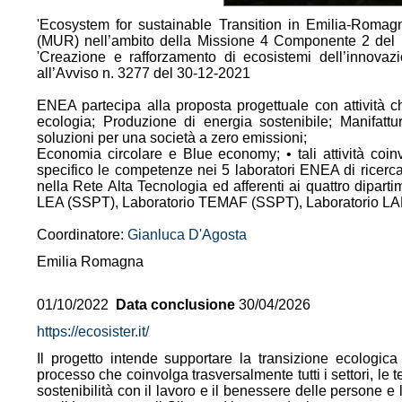
'Ecosystem for sustainable Transition in Emilia-Romagna
(MUR) nell’ambito della Missione 4 Componente 2 del P
'Creazione e rafforzamento di ecosistemi dell’innovazio
all’Avviso n. 3277 del 30-12-2021
ENEA partecipa alla proposta progettuale con attività che
ecologia; Produzione di energia sostenibile; Manifattur
soluzioni per una società a zero emissioni;
Economia circolare e Blue economy; • tali attività coi
specifico le competenze nei 5 laboratori ENEA di ricerc
nella Rete Alta Tecnologia ed afferenti ai quattro dip
LEA (SSPT), Laboratorio TEMAF (SSPT), Laboratorio L
Coordinatore:
Gianluca D'Agosta
Emilia Romagna
01/10/2022
Data conclusione
30/04/2026
https://ecosister.it/
Il progetto intende supportare la transizione ecologic
processo che coinvolga trasversalmente tutti i settori, le
sostenibilità con il lavoro e il benessere delle persone e 