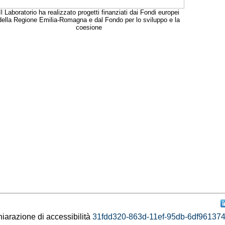
Il Laboratorio ha realizzato progetti finanziati dai Fondi europei
della Regione Emilia-Romagna e dal Fondo per lo sviluppo e la
coesione
aw
hiarazione di accessibilità
31fdd320-863d-11ef-95db-6df96137