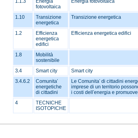
1.1.3
Energia
Energia fotovoltaica
fotovoltaica
1.10
Transizione
Transizione energetica
energetica
1.2
Efficienza
Efficienza energetica edifici
energetica
edifici
1.8
Mobilità
sostenibile
3.4
Smart city
Smart city
3.4.6.2
Comunita'
Le Comunita' di cittadini energ
energetiche
imprese di un territorio posson
di cittadini
i costi dell'energia e promuover
4
TECNICHE
ISOTOPICHE