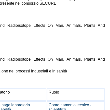
è presente nel consorzio SECURE.
d Radioisotope Effects On Man, Animals, Plants And
d Radioisotope Effects On Man, Animals, Plants And
one nei processi industriali e in sanità
atorio
Ruolo
page laboratorio
Coordinamento tecnico -
abilità
scientifico