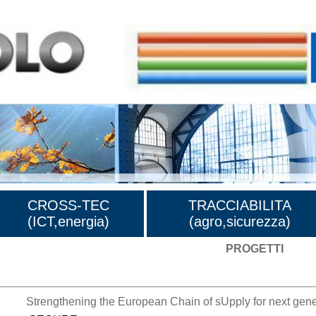
CROSS-TEC
TRACCIABILITA
(ICT,energia)
(agro,sicurezza)
PROGETTI
Strengthening the European Chain of sUpply for next gen