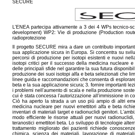
SECURE
L’ENEA partecipa attivamente a 3 dei 4 WPs tecnico-scie
development) WP2: Vie di produzione (Production rout
radioprotezione
Il progetto SECURE mira a dare un contributo importante 
sua applicazione sicura in Europa. Si concentra su svilup
percorsi di produzione per isotopi esistenti e nuovi nel
isotopi critici per il successo della medicina nucleare e 
delle principali sfide nel garantire la sua futura disponibil
produzione dei suoi isotopi alfa e beta selezionati che li
linee guida e raccomandazioni che consenta di esplorare il
beta e la sua applicazione sicura; 3. fornire importanti l
i problemi nell'aumento di scala e nella produzione soste
cui è stata concessa l'autorizzazione all'immissione in co
Ciò ha aperto la strada a un uso più ampio di altri em
medicina nucleare per nuovi emettitori alfa e beta richi
inventari di materiali target e radionuclidi genitori. L'am
modo efficiente le risorse attuali per nuovi radionuclidi, i
teranostici emettitori beta. Lo sviluppo di tecnologie alter
trattamento migliorato dei pazienti richiede conoscenze s
chimica, scienza dei materiali, lavorazione di materiali