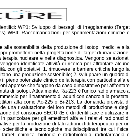
ntifici: WP1: Sviluppo di bersagli di irraggiamento (Target
es) WP4: Raccomandazioni per sperimentazioni cliniche e
alla sostenibilità della produzione di isotopi medici e alla
pi promettenti nella progettazione di target di irradiazione,
la terapia nucleare e nella diagnostica. Vengono selezionati
vengono identificate attività di ricerca per affrontare alcune
ità, con gli obiettivi: 1. rimuovere le barriere critiche lungo la
mitano una produzione sostenibile; 2. sviluppare un quadro di
 pieno potenziale clinico della terapia con particelle alfa e
ezioni apprese che fungano da caso dimostrativo per affrontare
nuta di isotopi. Attualmente, Ra-223 è l'unico radiofarmaco a
mmercio per il trattamento di adulti con cancro alla prostata.
ettitori alfa come Ac-225 o Bi-213. La domanda prevista di
ede una rivalutazione dei loro metodi di produzione e degli
bizione del consorzio SECURE è di identificare e utilizzare in
n particolare per gli emettitori alfa e i relativi radionuclidi
native per la produzione di tali radionuclidi terapeutici per un
cientifiche e tecnologiche multidisciplinari tra cui fisica,
 target, chimica, biologia e radiobiologia, radiofarmacia e