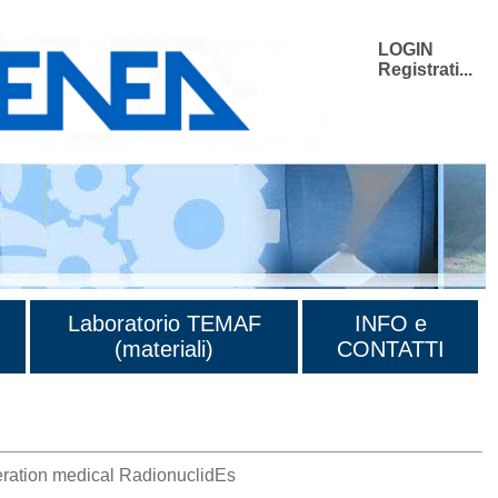
LOGIN
Registrati...
Laboratorio TEMAF
INFO e
(materiali)
CONTATTI
eration medical RadionuclidEs