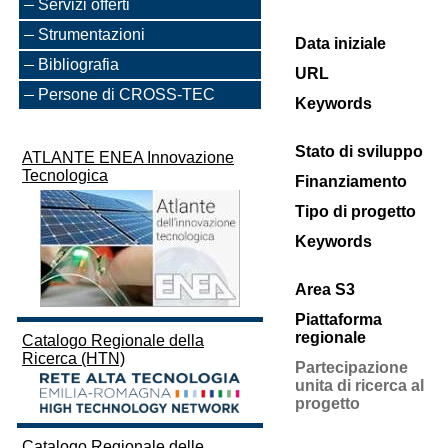
Servizi offerti
Strumentazioni
Data iniziale
Bibliografia
URL
Persone di CROSS-TEC
Keywords
Stato di sviluppo
ATLANTE ENEA Innovazione
Tecnologica
Finanziamento
Tipo di progetto
Keywords
Area S3
Piattaforma
regionale
Catalogo Regionale della
Ricerca (HTN)
Partecipazione
unita di ricerca al
progetto
Catalogo Regionale delle