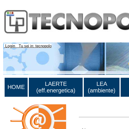
Login
Tu sei in: tecnopolo
LAERTE
LEA
HOME
(eff.energetica)
(ambiente)
>Lista di tutti i risultati