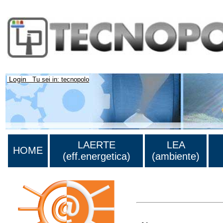
Login
Tu sei in: tecnopolo
LAERTE
LEA
HOME
(eff.energetica)
(ambiente)
>Lista di tutti i risultati