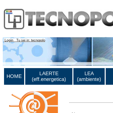
Login
Tu sei in: tecnopolo
LAERTE
LEA
HOME
(eff.energetica)
(ambiente)
>Lista di tutti i risultati