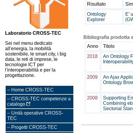
Risultato
Sin
Ontology
E’ 
Explorer
(GW
Laboratorio CROSS-TEC
Bibliografia prodotta s
Sei nel menu dedicato
Anno
Titolo
all'energia, la mobilità
sostenibile, le smart city, i big
2018
An Ontology F
data, le reti di imprese, le
Interoperabilit
tecnologie ICT per
l'interoperabilità e per la
progettazione.
2009
An Ajax Appli
Ontology Brow
Home CROSS-TEC
2008
Supporting En
CROSS-TEC competenze a
Combining eb
catalogo
Sectorial Sta
Unità operative CROSS-
TEC
Progetti CROSS-TEC