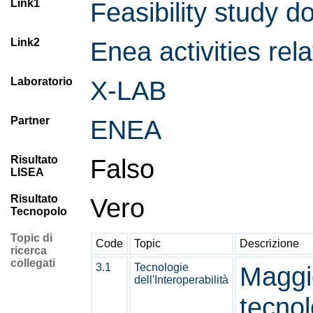
Link1
Feasibility study 
Link2
Enea activities rel
Laboratorio
X-LAB
Partner
ENEA
Risultato
Falso
LISEA
Risultato
Vero
Tecnopolo
Topic di
Code
Topic
Descrizione
ricerca
collegati
3.1
Tecnologie
Maggio
dell'Interoperabilità
tecnol