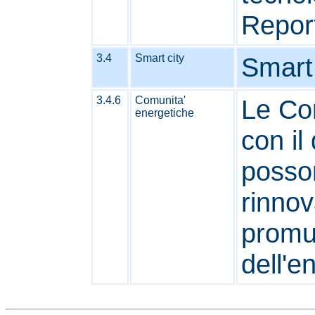
Report
3.4
Smart city
Smart 
3.4.6
Comunita'
Le Co
energetiche
con il
posson
rinnova
promuo
dell'e