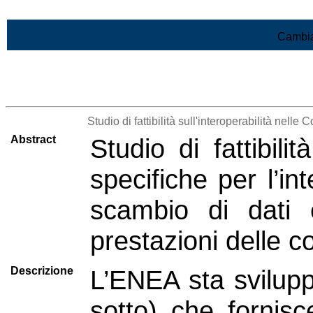
Vai al contenuto
Cambia
>Lista di tutti i risultati
Studio di fattibilità sull'interoperabilità nell
Abstract
Studio di fattibili
specifiche per l’in
scambio di dati 
prestazioni delle 
Descrizione
L’ENEA sta svilupp
sotto) che fornisc