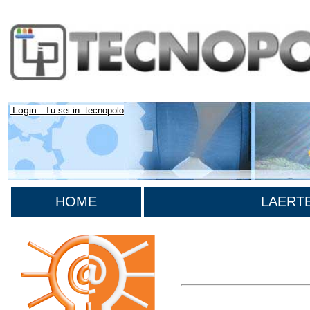
Login
Tu sei in: tecnopolo
HOME
LAERTE 
Lista di tutta la bibliografia