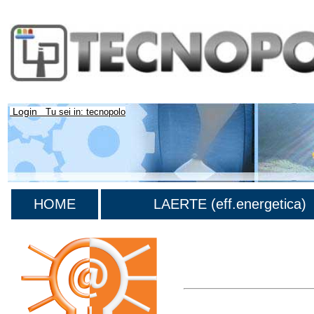
Login
Tu sei in: tecnopolo
HOME
LAERTE (eff.energetica)
Lista di tutta la bibliografia