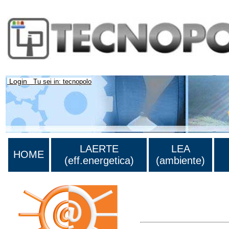
Login
Tu sei in: tecnopolo
LAERTE
LEA
HOME
(eff.energetica)
(ambiente)
Lista di tutta la bibliograf