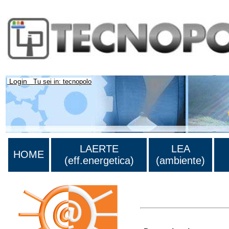
Login
Tu sei in: tecnopolo
LAERTE
LEA
HOME
(eff.energetica)
(ambiente)
Lista di tutte le unità di r