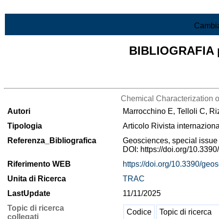
Vai al contenuto
Cambia
BIBLIOGRAFIA pr
Lista di tutta la bibliografia
Chemical Characterization of
Autori
Marrocchino E, Telloli C, R
Tipologia
Articolo Rivista internazion
Referenza_Bibliografica
Geosciences, special issue 
DOI: https://doi.org/10.33
Riferimento WEB
https://doi.org/10.3390/ge
Unita di Ricerca
TRAC
LastUpdate
11/11/2025
Topic di ricerca
Codice
Topic di ricerca
collegati