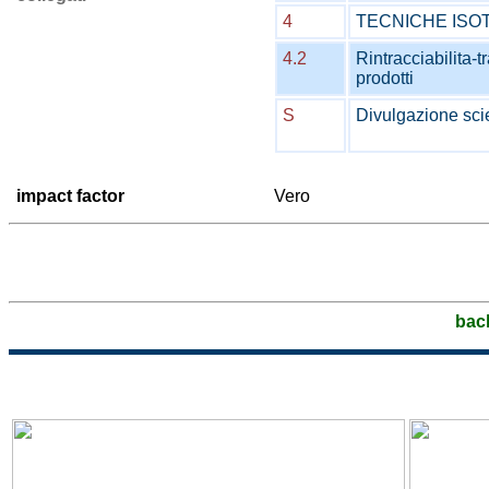
4
TECNICHE ISO
4.2
Rintracciabilita-t
prodotti
S
Divulgazione scie
impact factor
Vero
bac