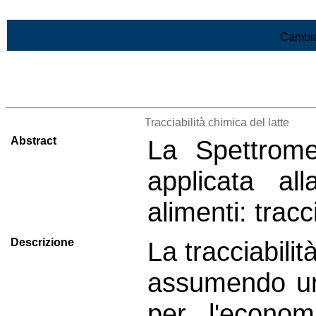
Vai al contenuto
Cambia
>Lista di tutti i risultati
Tracciabilità chimica del latte
Abstract
La Spettrome
applicata all
alimenti: tracc
Descrizione
La tracciabilit
assumendo un
per l'econom