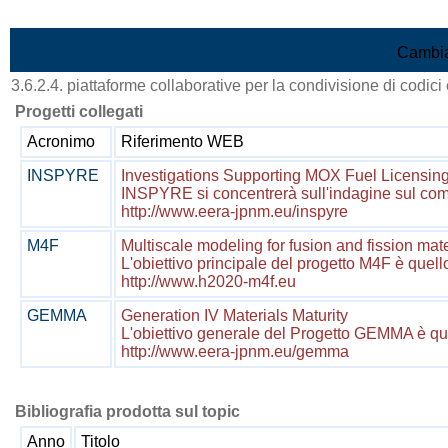
Vai al contenuto
Cambia
3.6.2.4. piattaforme collaborative per la condivisione di codici 
Progetti collegati
Acronimo
Riferimento WEB
INSPYRE
Investigations Supporting MOX Fuel Licensing
INSPYRE si concentrerà sull'indagine sul combu
http://www.eera-jpnm.eu/inspyre
M4F
Multiscale modeling for fusion and fission mate
L'obiettivo principale del progetto M4F è quello
http://www.h2020-m4f.eu
GEMMA
Generation IV Materials Maturity
L'obiettivo generale del Progetto GEMMA è qualifi
http://www.eera-jpnm.eu/gemma
Bibliografia prodotta sul topic
Anno
Titolo