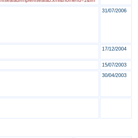
=/lisealab/imple/lisealab.xml&nomenu=1&lin
31/07/2006
17/12/2004
15/07/2003
30/04/2003