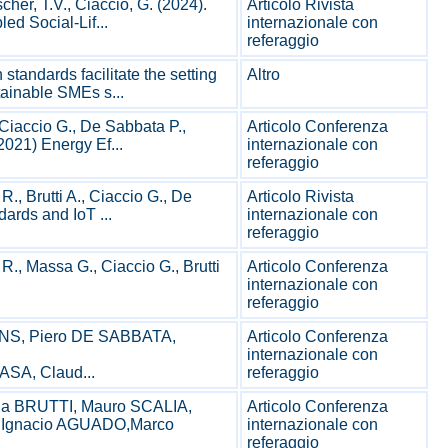
cher, T.V., Ciaccio, G. (2024).
Articolo Rivista
d Social-Lif...
internazionale con
referaggio
standards facilitate the setting
Altro
ainable SMEs s...
 Ciaccio G., De Sabbata P.,
Articolo Conferenza
(2021) Energy Ef...
internazionale con
referaggio
 R., Brutti A., Ciaccio G., De
Articolo Rivista
ards and IoT ...
internazionale con
referaggio
 R., Massa G., Ciaccio G., Brutti
Articolo Conferenza
internazionale con
referaggio
NS, Piero DE SABBATA,
Articolo Conferenza
internazionale con
SA, Claud...
referaggio
na BRUTTI, Mauro SCALIA,
Articolo Conferenza
 Ignacio AGUADO,Marco
internazionale con
referaggio