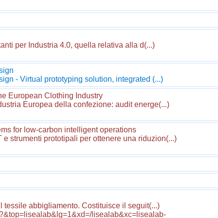
nti per Industria 4.0, quella relativa alla d(...)
sign
gn - Virtual prototyping solution, integrated (...)
he European Clothing Industry
ndustria Europea della confezione: audit energe(...)
s for low-carbon intelligent operations
 strumenti prototipali per ottenere una riduzion(...)
 tessile abbigliamento. Costituisce il seguit(...)
?&top=lisealab&lg=1&xd=/lisealab&xc=lisealab-