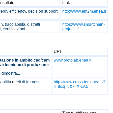
isultato
Link
energy efficiency, decision support
http://www.em2m.enea.it
, tracciabilità, distretti
https://www.smartchain-
i, certificazioni
project.it/
URL
tazione in ambito cad/cam
www.protolab.enea.it
ve tecniche di produzione.
dimostra...
abilità
e
reti di imprese
.
http://www.cross-tec.enea.it/?
li=it&q=3&k=X-LAB
.