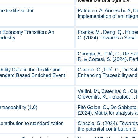
Referenza Bibliografica
he textile sector
Patrucco, A, Anceschi, A, D
Implementation of an integral
r Economy Transition: An
Franke, M., Deng, Q., Hribe
Industry
G. (2024). Towards a Servic
Canepa, A., Fité, C., De Sab
F., & Cortesi, S. (2024). Per
ility Data in the Textile and
Ciaccio, G., Fité, C., De Sab
tandard Based Enriched Event
Enhancing Traceability and F
Vallini, M., Caterina, C., Ci
Grevenitis, K., Fotoglou, I., 
 traceability (1.0)
Fité Galan, C., De Sabbata, 
(2024). Matrix for analysis 
ontribution to standardization
Ciaccio, G. (2024). Towards
the potential contribution to 