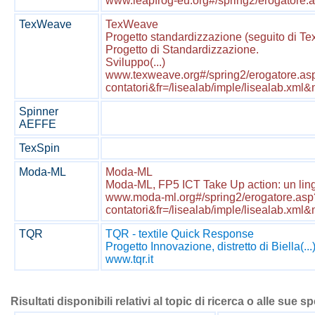
www.leapfrog-eu.org#/spring2/erogatore.
TexWeave
TexWeave
Progetto standardizzazione (seguito di Te
Progetto di Standardizzazione.
Sviluppo(...)
www.texweave.org#/spring2/erogatore.as
contatori&fr=/lisealab/imple/lisealab.x
Spinner
AEFFE
TexSpin
Moda-ML
Moda-ML
Moda-ML, FP5 ICT Take Up action: un lingu
www.moda-ml.org#/spring2/erogatore.asp
contatori&fr=/lisealab/imple/lisealab.x
TQR
TQR - textile Quick Response
Progetto Innovazione, distretto di Biella(...
www.tqr.it
Risultati disponibili relativi al topic di ricerca o alle sue s