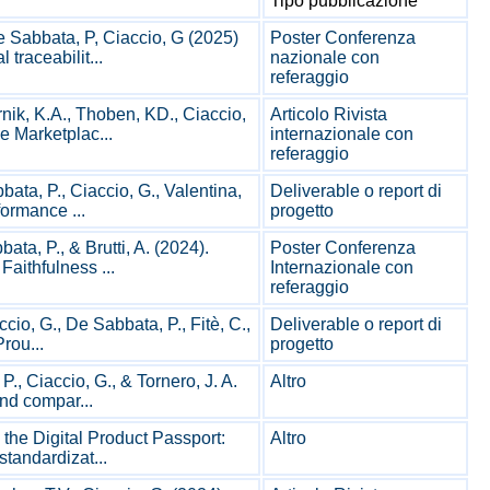
Tipo pubblicazione
e Sabbata, P, Ciaccio, G (2025)
Poster Conferenza
 traceabilit...
nazionale con
referaggio
rnik, K.A., Thoben, KD., Ciaccio,
Articolo Rivista
e Marketplac...
internazionale con
referaggio
bata, P., Ciaccio, G., Valentina,
Deliverable o report di
formance ...
progetto
bata, P., & Brutti, A. (2024).
Poster Conferenza
aithfulness ...
Internazionale con
referaggio
accio, G., De Sabbata, P., Fitè, C.,
Deliverable o report di
Prou...
progetto
P., Ciaccio, G., & Tornero, J. A.
Altro
and compar...
 the Digital Product Passport:
Altro
standardizat...