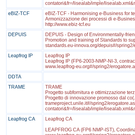
contatori&fr=/lisealab/imple/lisealab.xm
eBIZ-TCF
eBIZ-TCF - Harmonising e-Business for tex
Armonizzazione dei processi di e-Business 
http://www.ebiz-tcf.eu
DEPUIS
DEPUIS - Design of Environmentally-frien
Promotion and training of Standards to supp
standards.eu-innova.org/depuis#/spring2
Leapfrog IP
Leapfrog IP
Leapfrog IP (FP6-2003-NMP-NI-3, contract
www.leapfrog-eu.org#/spring2/erogatore.
DDTA
TRAME
TRAME
Progetto subfornitura e ottimizzazione terzi
Progetto di innovazione promosso dal co(..
trameproject.unile.it#/spring2/erogatore
contatori&fr=/lisealab/imple/lisealab.x
Leapfrog CA
Leapfrog CA
LEAPFROG CA (FP6 NMP-IST), Coordinating