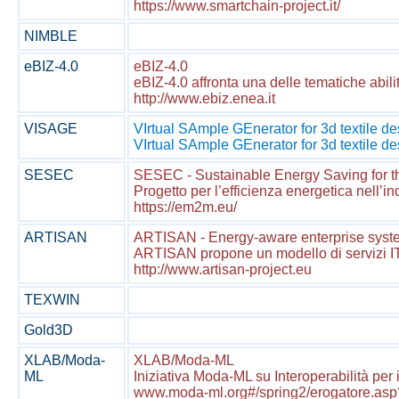
https://www.smartchain-project.it/
NIMBLE
eBIZ-4.0
eBIZ-4.0
eBIZ-4.0 affronta una delle tematiche abilita
http://www.ebiz.enea.it
VISAGE
VIrtual SAmple GEnerator for 3d textile de
VIrtual SAmple GEnerator for 3d textile desi
SESEC
SESEC - Sustainable Energy Saving for t
Progetto per l’efficienza energetica nell’i
https://em2m.eu/
ARTISAN
ARTISAN - Energy-aware enterprise system
ARTISAN propone un modello di servizi IT e
http://www.artisan-project.eu
TEXWIN
Gold3D
XLAB/Moda-
XLAB/Moda-ML
ML
Iniziativa Moda-ML su Interoperabilità per il
www.moda-ml.org#/spring2/erogatore.asp