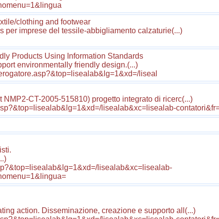
l&nomenu=1&lingua
tile/clothing and footwear
per imprese del tessile-abbigliamento calzaturie(...)
dly Products Using Information Standards
ort environmentally friendly design.(...)
/erogatore.asp?&top=lisealab&lg=1&xd=/liseal
 NMP2-CT-2005-515810) progetto integrato di ricerc(...)
asp?&top=lisealab&lg=1&xd=/lisealab&xc=lisealab-contatori&fr
sti.
.)
.asp?&top=lisealab&lg=1&xd=/lisealab&xc=lisealab-
ml&nomenu=1&lingua=
 action. Disseminazione, creazione e supporto all(...)