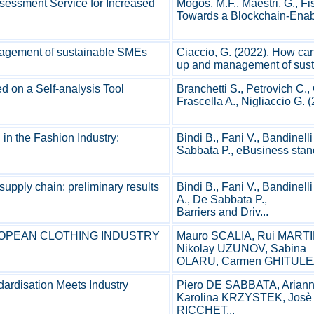
sessment Service for Increased
Mogos, M.F., Maestri, G., Fis
Towards a Blockchain-Enable
anagement of sustainable SMEs
Ciaccio, G. (2022). How can 
up and management of sust
ed on a Self-analysis Tool
Branchetti S., Petrovich C.,
Frascella A., Nigliaccio G. 
in the Fashion Industry:
Bindi B., Fani V., Bandinelli
Sabbata P., eBusiness stand
supply chain: preliminary results
Bindi B., Fani V., Bandinelli
A., De Sabbata P.,
Barriers and Driv...
OPEAN CLOTHING INDUSTRY
Mauro SCALIA, Rui MARTI
Nikolay UZUNOV, Sabina
OLARU, Carmen GHITULEA
dardisation Meets Industry
Piero DE SABBATA, Arian
Karolina KRZYSTEK, Josè
RICCHET...