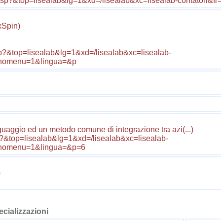
asp?&top=lisealab&lg=1&xd=/lisealab&xc=lisealab-contatori&fr
xSpin)
p?&top=lisealab&lg=1&xd=/lisealab&xc=lisealab-
ml&nomenu=1&lingua=&p
aggio ed un metodo comune di integrazione tra azi(...)
?&top=lisealab&lg=1&xd=/lisealab&xc=lisealab-
ml&nomenu=1&lingua=&p=6
)
pecializzazioni