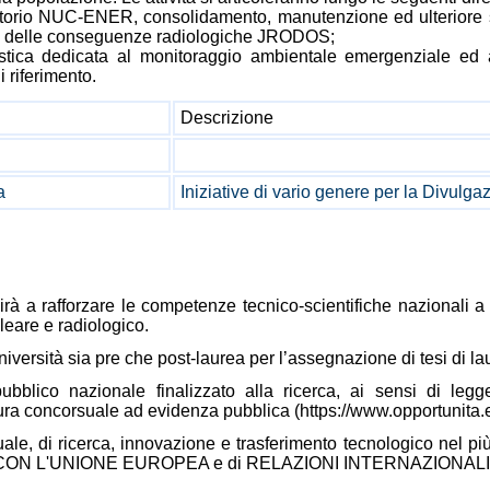
atorio NUC-ENER, consolidamento, manutenzione ed ulteriore sv
lo delle conseguenze radiologiche JRODOS;
istica dedicata al monitoraggio ambientale emergenziale ed an
 riferimento.
Descrizione
a
Iniziative di vario genere per la Divulgaz
buirà a rafforzare le competenze tecnico-scientifiche nazionali 
leare e radiologico.
iversità sia pre che post-laurea per l’assegnazione di tesi di laur
ubblico nazionale finalizzato alla ricerca, ai sensi di legg
a concorsuale ad evidenza pubblica (https://www.opportunita.e
uale, di ricerca, innovazione e trasferimento tecnologico nel pi
ONI CON L'UNIONE EUROPEA e di RELAZIONI INTERNAZIONALI