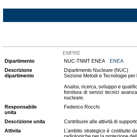
Vai al contenuto
Lista di tutte le unità di ricerca
EMPRE
Dipartimento
NUC-TNMT ENEA
ENEA
Descrizione
Dipartimento Nucleare (NUC)
dipartimento
Sezione Metodi e Tecnologie per l
Analisi, ricerca, sviluppo e qualif
fornitura di servizi tecnici avanz
nucleare.
Responsabile
Federico Rocchi
unita
Descrizione unita
Contribuire alle attività di suppo
Attivita
L’ambito strategico è costituito d
radiologiche per la protezione dell