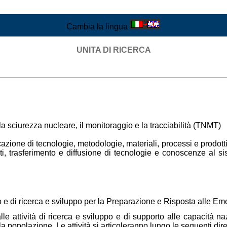
Cambia la lingua
UNITA DI RICERCA
a sciurezza nucleare, il monitoraggio e la tracciabilità (TNMT)
icazione di tecnologie, metodologie, materiali, processi e prodott
ati, trasferimento e diffusione di tecnologie e conoscenze al si
rto e di ricerca e sviluppo per la Preparazione e Risposta alle 
alle attività di ricerca e sviluppo e di supporto alle capacità 
a popolazione. Le attività si articoleranno lungo le seguenti diret