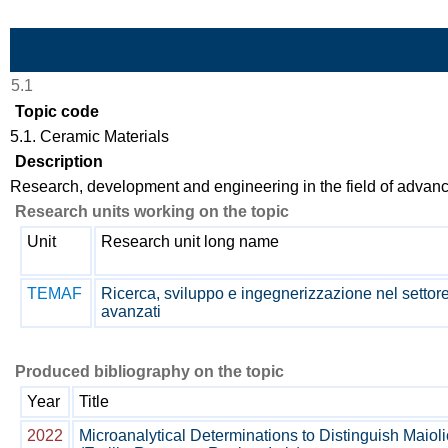
Skip to Main Content
5.1
Topic code
5.1. Ceramic Materials
Description
Research, development and engineering in the field of advan
Research units working on the topic
Unit
Research unit long name
TEMAF
Ricerca, sviluppo e ingegnerizzazione nel settore
avanzati
Produced bibliography on the topic
Year
Title
2022
Microanalytical Determinations to Distinguish Mai