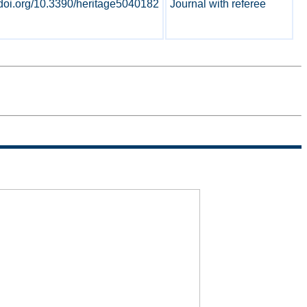
//doi.org/10.3390/heritage5040182
Journal with referee
Sitemap
Termini di
uso
Politica sulla
Privacy
Accessibilita'