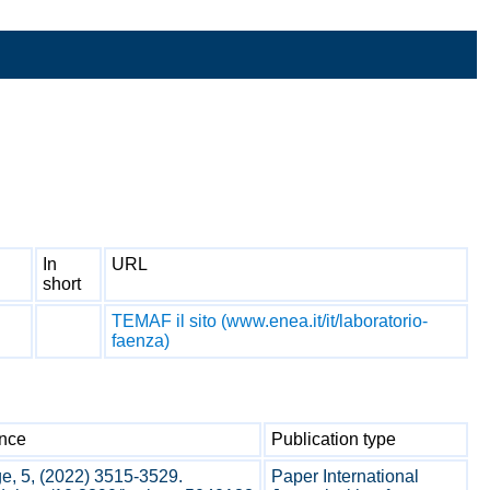
In
URL
short
TEMAF il sito (www.enea.it/it/laboratorio-
faenza)
nce
Publication type
ge, 5, (2022) 3515-3529.
Paper International