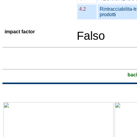
4.2
Rintracciabilita-t
prodotti
impact factor
Falso
bac