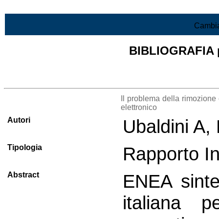
Vai al contenuto
Cambia
BIBLIOGRAFIA pr
Lista di tutta la bibliografia
Il problema della rimozione
elettronico
Autori
Ubaldini A, 
Tipologia
Rapporto I
Abstract
ENEA sintet
italiana 