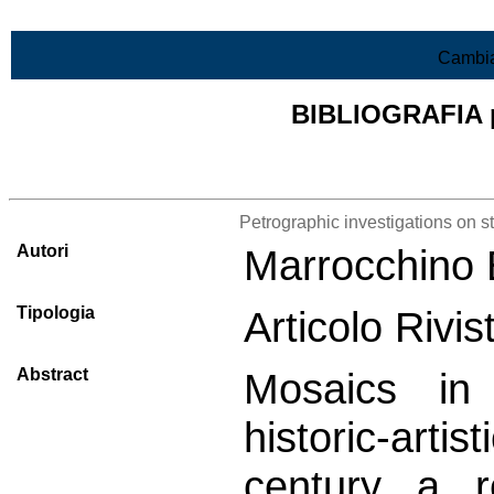
Vai al contenuto
Cambia
BIBLIOGRAFIA pr
Lista di tutta la bibliografia
Petrographic investigations on s
Autori
Marrocchino E
Tipologia
Articolo Rivi
Abstract
Mosaics in 
historic-arti
century a r