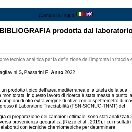
Cambia la lingua
BIBLIOGRAFIA prodotta dal laboratori
 tecnica analitica per la definizione dell'impronta in traccia e u
Tagliavini S, Passarini F.
Anno
2022
è un prodotto tipico dell'area mediterranea e la tutela della sua
monitorata. In questo lavoro di ricerca è stata messa a punto l
ampioni di olio extra vergine di olive con lo spettrometro di m
to presso il Laboratorio Tracciabilità (FSN-SICNUC-TNMT) del
ia di preparazione dei campioni ottimale, sono stati analizzati 
iversa provenienza geografica (Rizzo et al., 2019), i cui risultati 
elaborati con tecniche chemiometriche per determinare