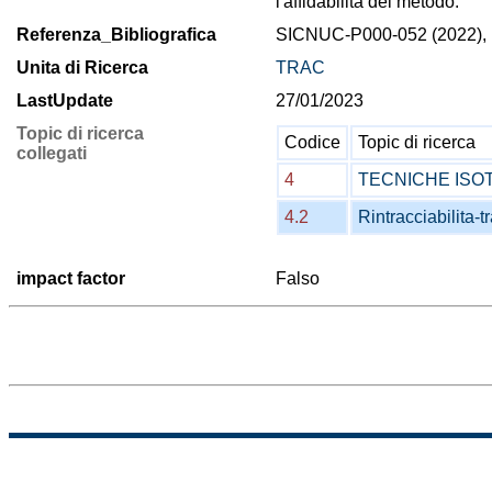
l'affidabilità del metodo.
Referenza_Bibliografica
SICNUC-P000-052 (2022), p
Unita di Ricerca
TRAC
LastUpdate
27/01/2023
Topic di ricerca
Codice
Topic di ricerca
collegati
4
TECNICHE ISO
4.2
Rintracciabilita-t
impact factor
Falso