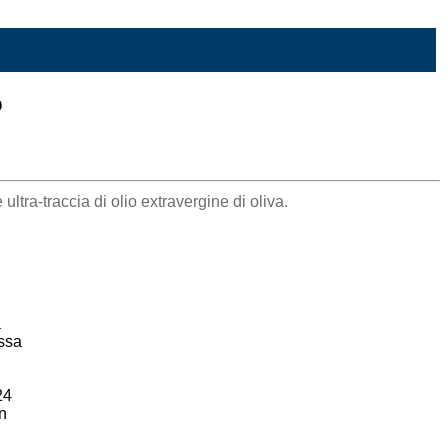
o
ltra-traccia di olio extravergine di oliva.
a
assa
24
in