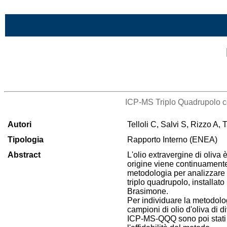
Vai al contenuto
Lista di tutta la bibliografia
ICP-MS Triplo Quadrupolo come
Autori
Telloli C, Salvi S, Rizzo A, 
Tipologia
Rapporto Interno (ENEA)
Abstract
L'olio extravergine di oliva 
origine viene continuamente 
metodologia per analizzare c
triplo quadrupolo, installa
Brasimone.
Per individuare la metodolog
campioni di olio d'oliva di d
ICP-MS-QQQ sono poi stati 