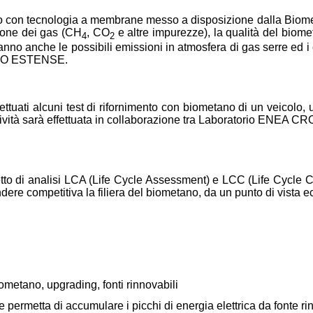
o con tecnologia a membrane messo a disposizione dalla Biometan
zione dei gas (CH
, CO
e altre impurezze), la qualità del biome
4
2
ranno anche le possibili emissioni in atmosfera di gas serre ed i
ANO ESTENSE.
fettuati alcuni test di rifornimento con biometano di un veicolo
tività sarà effettuata in collaborazione tra Laboratorio E
to di analisi LCA (Life Cycle Assessment) e LCC (Life Cycle Cos
dere competitiva la filiera del biometano, da un punto di vista 
metano, upgrading, fonti rinnovabili
 permetta di accumulare i picchi di energia elettrica da fonte ri