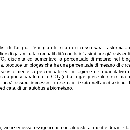
lisi dell'acqua, l'energia elettrica in eccesso sarà trasformata
ine di garantire la compatibilità con le infrastrutture già esisten
CO
disciolta ed aumentare la percentuale di metano nel biog
2
a, produce un biogas che ha una percentuale di metano di circa
ensibilmente la percentuale ed in ragione del quantitativo di
 sarà poi separato dalla CO
(ed altri gas presenti in minima
2
otrà essere immesso in rete o utilizzato nell'autotrazione. I
edicata, di un autobus a biometano.
lisi, viene emesso ossigeno puro in atmosfera, mentre durante la