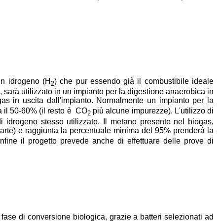
 in idrogeno (H
) che pur essendo già il combustibile ideale
2
ti, sarà utilizzato in un impianto per la digestione anaerobica in
as in uscita dall'impianto. Normalmente un impianto per la
 il 50-60% (il resto è CO
più alcune impurezze). L'utilizzo di
2
 idrogeno stesso utilizzato. Il metano presente nel biogas,
 parte) e raggiunta la percentuale minima del 95% prenderà la
nfine il progetto prevede anche di effettuare delle prove di
 fase di conversione biologica, grazie a batteri selezionati ad