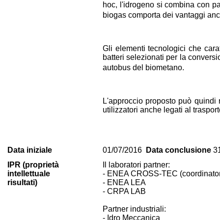
hoc, l'idrogeno si combina con p
biogas comporta dei vantaggi anch
Gli elementi tecnologici che carat
batteri selezionati per la convers
autobus del biometano.
L'approccio proposto può quindi r
utilizzatori anche legati al traspor
Data iniziale
01/07/2016
Data conclusione
31
IPR (proprietà
Il laboratori partner:
intellettuale
- ENEA CROSS-TEC (coordinato
risultati)
- ENEA LEA
- CRPA LAB
Partner industriali:
- Idro Meccanica