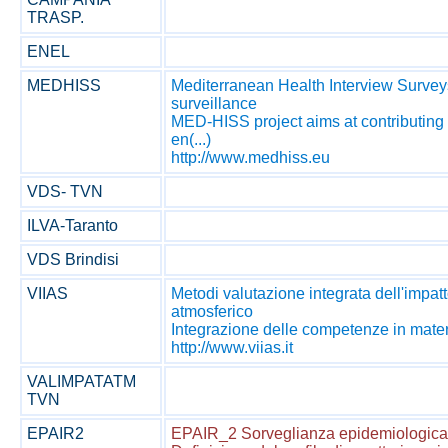
TRASP.
ENEL
MEDHISS
Mediterranean Health Interview Surveys
surveillance
MED-HISS project aims at contributing
en(...)
http://www.medhiss.eu
VDS- TVN
ILVA-Taranto
VDS Brindisi
VIIAS
Metodi valutazione integrata dell'impat
atmosferico
Integrazione delle competenze in materi
http://www.viias.it
VALIMPATATM
TVN
EPAIR2
EPAIR_2 Sorveglianza epidemiologica