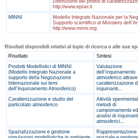
Definizione del profilo di caratterizzazi
http://www.epiair.it
MINNI
Modello Integrato Nazionale per la Neg
Supporto scientifico al Ministero dell’Am
http://www.minni.org
Risultati disponibili relativi al topic di ricerca o alle sue s
Risultato
Sintesi
Prodotti Modellistici di MINNI
Valutazione
(Modello Integrato Nazionale a
dell’inquinamento
supporto della Negoziazione
atmosferico attrave
Internazionale sui temi
caratterizzazione d
dell’Inquinamento Atmosferico)
inquinanti...
Caratterizzazione e studio del
Attività sperimental
particolato atmosferico
metodi di
campionamento e
analisi di inquinant
atmosferici...
Spazializzazione e gestione
Rappresentazione
simulazioni modellistiche in ambiente
spaziale e gestion