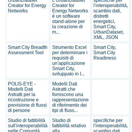
UrbanDataset
L'UrbanDataset
specifiche per
Creator for Energy
Creator for
l'interoperabilità,
Networks
Energy Networks
scambio dati,
è un software
distretti
stand-alone per
energetici,
la creazione di
Smart City,
m...
UrbanDataset,
XML, JSON
Smart City Breadth
Strumento Excel
Smart City,
Assessment Tool
per determinare i
Smart City
requisiti di
Readiness
un'applicazione
Smart City,
sviluppato in I...
POLIS-EYE -
Modelli Dati
Modelli Dati
Astratti che
Astratti per la
forniscono una
ricostruzione e
rappresentazione
previsione di flussi
di riferimento dei
di persone
tipi di fluss...
Studio di fattibilità
Studio di
specifiche per
sull'interoperabilità
fattibilità relativo
l'interoperabilità,
nelle Comunità
alla
scambio dati,