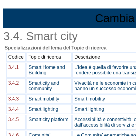
Vai al contenuto
Cambia 
3.4. Smart city
Specializzazioni del tema del Topic di ricerca
Codice
Topic di ricerca
Descrizione
3.4.1
Smart Home and
L’idea è quella di favorire u
Building
rendere possibile una transiz
3.4.2
Smart city and
Vivacità nelle economie in c
community
hanno un successo economico 
3.4.3
Smart mobility
Smart mobility
3.4.4
Smart lighting
Smart lighting
3.4.5
Smart city platform
Accessibilità e connettività: 
dall'accessibilità di servizi e
3.4.6
Comunita'
Le Comunita' energetiche sono