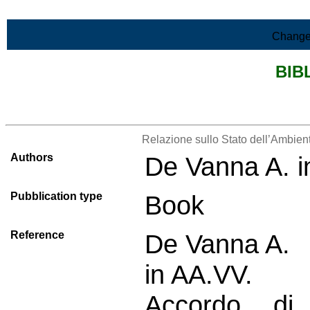
Skip to Main Content
Change
BIB
>List all the bibliography
Relazione sullo Stato dell’Ambien
Authors
De Vanna A. 
Pubblication type
Book
Reference
De Vanna A.
in AA.VV.
Accordo d