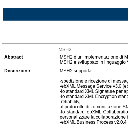
Vai al contenuto
>Lista di tutti i risultati
MSH2
Abstract
MSH2 è un'implementazione di Me
MSH2 è sviluppato in linguaggio 
Descrizione
MSH2 supporta:
-spedizione e ricezione di messa
-ebXML Message Service v3.0 (ebM
-lo standard XML Signature per app
-lo standard XML Encryption stand
-reliability,
-il protocollo di comunicazione S
-lo standard ebXML Collaborati
personalizzare la collaborazione 
-ebXML Business Process v2.0.4 (