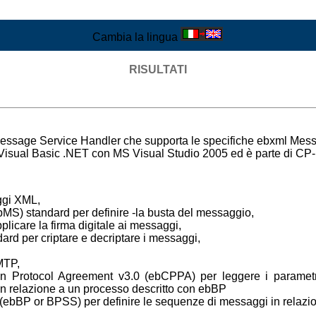
Cambia la lingua
RISULTATI
ssage Service Handler che supporta le specifiche ebxml Mess
Visual Basic .NET con MS Visual Studio 2005 ed è parte di CP
ggi XML,
S) standard per definire -la busta del messaggio,
licare la firma digitale ai messaggi,
ard per criptare e decriptare i messaggi,
MTP,
on Protocol Agreement v3.0 (ebCPPA) per leggere i parametr
in relazione a un processo descritto con ebBP
ebBP or BPSS) per definire le sequenze di messaggi in relazio