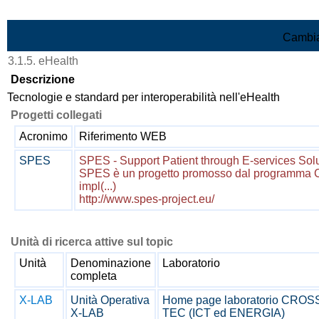
Vai al contenuto
Cambia
3.1.5. eHealth
Descrizione
Tecnologie e standard per interoperabilità nell'eHealth
Progetti collegati
Acronimo
Riferimento WEB
SPES
SPES - Support Patient through E-services Sol
SPES è un progetto promosso dal programm
impl(...)
http://www.spes-project.eu/
Unità di ricerca attive sul topic
Unità
Denominazione
Laboratorio
completa
X-LAB
Unità Operativa
Home page laboratorio CROS
X-LAB
TEC (ICT ed ENERGIA)