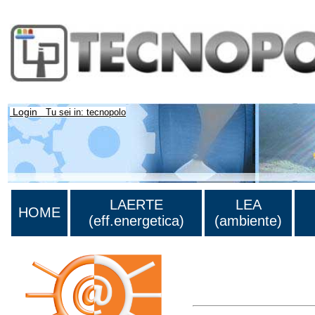
Login
Tu sei in: tecnopolo
LAERTE
LEA
HOME
(eff.energetica)
(ambiente)
Lista di tutta la bibliograf