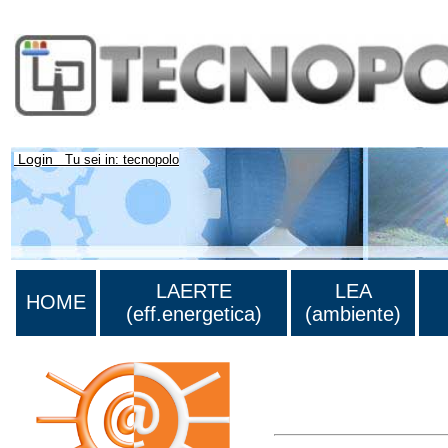
Login
Tu sei in: tecnopolo
LAERTE
LEA
HOME
(eff.energetica)
(ambiente)
Lista di tutta la bibliograf