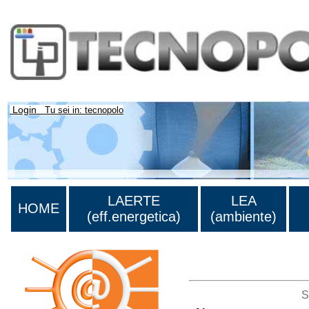
Login
Tu sei in: tecnopolo
LAERTE
LEA
HOME
(eff.energetica)
(ambiente)
>Lista di tutti i risultati
S