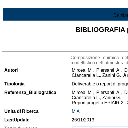
Vai al contenuto
Cambia
BIBLIOGRAFIA pr
Lista di tutta la bibliografia
Composizione chimica dell
modellistico dell’atmosfera 
Autori
Mircea M., Piersanti A., D’
Ciancarella L., Zanini G.
A
Tipologia
Deliverable o report di prog
Referenza_Bibliografica
Mircea M., Piersanti A., D’
Ciancarella L., Zanini G.
Report progetto EPIAIR-2 -
Unita di Ricerca
MIA
LastUpdate
26/11/2013