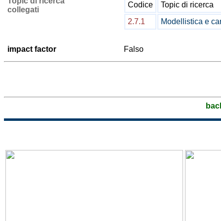
Topic di ricerca
Codice
Topic di ricerca
collegati
2.7.1
Modellistica e ca
impact factor
Falso
bac