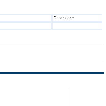
Descrizione
Sitemap
Termini di
uso