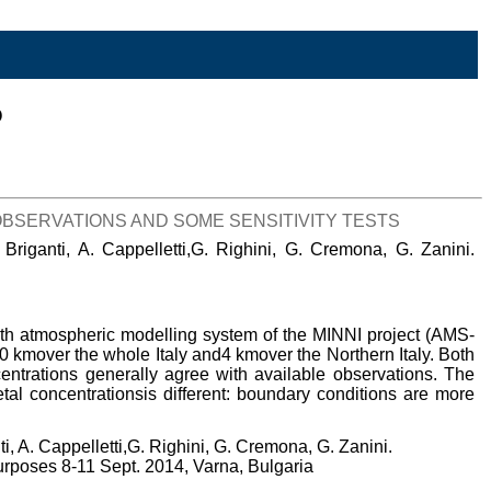
o
BSERVATIONS AND SOME SENSITIVITY TESTS
. Briganti, A. Cappelletti,G. Righini, G. Cremona, G. Zanini.
with atmospheric modelling system of the MINNI project (AMS-
0 kmover the whole Italy and4 kmover the Northern Italy. Both
ntrations generally agree with available observations. The
al concentrationsis different: boundary conditions are more
nti, A. Cappelletti,G. Righini, G. Cremona, G. Zanini.
urposes 8-11 Sept. 2014, Varna, Bulgaria