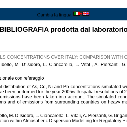
Cambia la lingua
BIBLIOGRAFIA prodotta dal laboratori
LS CONCENTRATIONS OVER ITALY: COMPARISON WITH O
bello, M. D’Isidoro, L. Ciancarella, L. Vitali, A. Piersanti, G
zionale con referaggio
l distribution of As, Cd, Ni and Pb concentrations simulated 
e been performed for the year 2005with spatial resolutions of 2
emissions have been taken into account. The simulated conce
ons and of emissions from surrounding countries on heavy met
llo, M. D’Isidoro, L. Ciancarella, L. Vitali, A. Piersanti, G. Briga
ation within Atmospheric Dispersion Modelling for Regulatory P