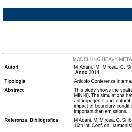
Vai al contenuto
Lista di tutta la bibliografia
MODELLING HEAVY META
Autori
M Adani, M. Mircea, C. Sili
Anno
2014
Tipologia
Articolo Conferenza interna
Abstract
This study shows the spatia
MINNI). The simulations hav
anthropogenic and natural 
impact of boundary conditi
important than emissions.
Referenza_Bibliografica
M Adani, M. Mircea, C. Silibe
16th Int. Conf. on Harmonis