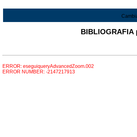
Vai al contenuto
Cambia
BIBLIOGRAFIA pr
Lista di tutta la bibliografia
ERROR: eseguiqueryAdvancedZoom.002
ERROR NUMBER: -2147217913