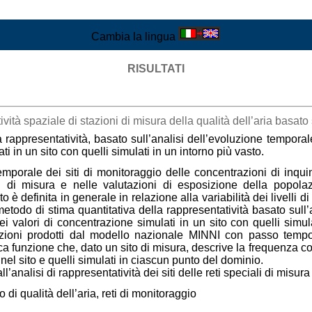
Cambia la lingua
RISULTATI
vità spaziale di stazioni di misura della qualità dell’aria basato 
a rappresentatività, basato sull’analisi dell’evoluzione tempora
ti in un sito con quelli simulati in un intorno più vasto.
emporale dei siti di monitoraggio delle concentrazioni di inqu
i di misura e nelle valutazioni di esposizione della popolazio
o è definita in generale in relazione alla variabilità dei livelli 
metodo di stima quantitativa della rappresentatività basato sull
ei valori di concentrazione simulati in un sito con quelli simu
zioni prodotti dal modello nazionale MINNI con passo tempora
ca funzione che, dato un sito di misura, descrive la frequenza co
 nel sito e quelli simulati in ciascun punto del dominio.
’analisi di rappresentatività dei siti delle reti speciali di misura 
 di qualità dell’aria, reti di monitoraggio