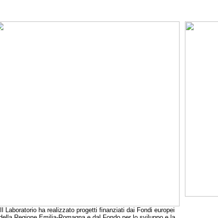
Il Laboratorio ha realizzato progetti finanziati dai Fondi europei
della Regione Emilia-Romagna e dal Fondo per lo sviluppo e la