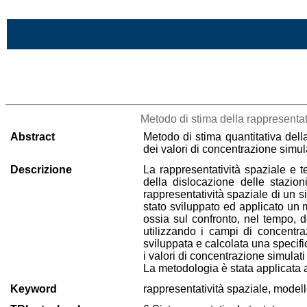
Vai al contenuto
>Lista di tutti i risultati
Metodo di stima della rappresentati
Abstract
Metodo di stima quantitativa dell
dei valori di concentrazione simula
Descrizione
La rappresentatività spaziale e t
della dislocazione delle stazion
rappresentatività spaziale di un sit
stato sviluppato ed applicato un 
ossia sul confronto, nel tempo, d
utilizzando i campi di concentra
sviluppata e calcolata una specifi
i valori di concentrazione simulati
La metodologia è stata applicata all
Keyword
rappresentatività spaziale, modello