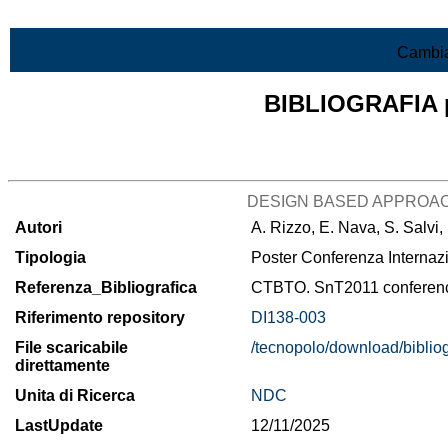
Vai al contenuto
Cambia
BIBLIOGRAFIA pr
Lista di tutta la bibliografia
DESIGN BASED APPROAC
Autori
A. Rizzo, E. Nava, S. Salvi,
Tipologia
Poster Conferenza Internaz
Referenza_Bibliografica
CTBTO. SnT2011 conference 
Riferimento repository
DI138-003
File scaricabile
/tecnopolo/download/biblio
direttamente
Unita di Ricerca
NDC
LastUpdate
12/11/2025