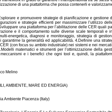
zzazione di una piattaforma che possa contenerli e valorizzarne r
1.Esplorare e promuovere strategie di pianificazione e gestion
azioni e strategie efficienti per massimizzare l’utilizzo delle ri
Sviluppare una piattaforma per l’abilitazione delle CER quali part
urazione e il comportamento sulle diverse scale temporali e in
ti-energetica, diagnosi e monitoraggio, strategia di gestione 
di garantirne la generalità ed applicabilità. 4.Definire una strat
 CER (con focus su ambito industriale) nei sistemi e nei mercati e
2.Modelli matematici e strumenti per l’ottimizzazione della ges
i meccanismi e i benefici che ogni tool e, quindi, la piattafo
sco Melino
ILI, AMBIENTE, MARE ED ENERGIA)
gia Ambiente Piacenza (Italy)