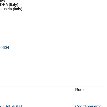
ly)
DEA (Italy)
ustria (Italy)
/20604
Ruolo
ed ENERGIA)
Coordinamento