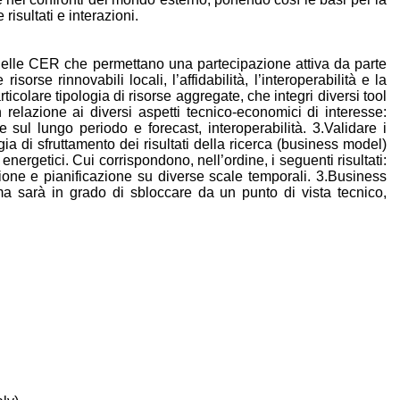
isultati e interazioni.
e delle CER che permettano una partecipazione attiva da parte
sorse rinnovabili locali, l’affidabilità, l’interoperabilità e la
icolare tipologia di risorse aggregate, che integri diversi tool
 relazione ai diversi aspetti tecnico-economici di interesse:
sul lungo periodo e forecast, interoperabilità. 3.Validare i
egia di sfruttamento dei risultati della ricerca (business model)
nergetici. Cui corrispondono, nell’ordine, i seguenti risultati:
tione e pianificazione su diverse scale temporali. 3.Business
rma sarà in grado di sbloccare da un punto di vista tecnico,