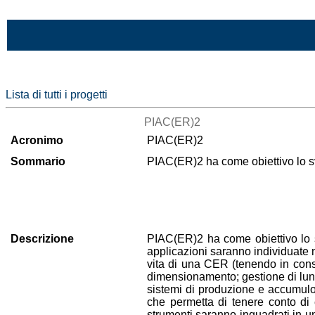
Vai al contenuto
Lista di tutti i progetti
PIAC(ER)2
Acronimo
PIAC(ER)2
Sommario
PIAC(ER)2 ha come obiettivo lo sv
Descrizione
PIAC(ER)2 ha come obiettivo lo s
applicazioni saranno individuate n
vita di una CER (tenendo in consi
dimensionamento; gestione di lung
sistemi di produzione e accumulo,
che permetta di tenere conto di e
strumenti saranno inquadrati in un