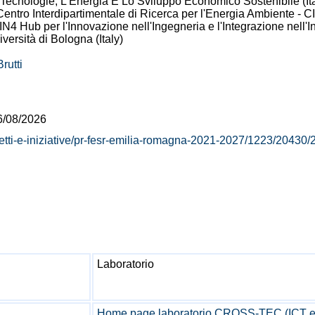
cnologie, L'Energia E Lo Sviluppo Economico Sostenibile (Ita
Centro Interdipartimentale di Ricerca per l'Energia Ambiente - CI
 IN4 Hub per l'Innovazione nell'Ingegneria e l'Integrazione nell'Ind
ità di Bologna (Italy)
rutti
/08/2026
rogetti-e-iniziative/pr-fesr-emilia-romagna-2021-2027/1223/20430
Laboratorio
Home page laboratorio CROSS-TEC (ICT 