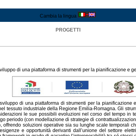
Cambia la lingua
PROGETTI
iluppo di una piattaforma di strumenti per la pianificazione e 
viluppo di una piattaforma di strumenti per la pianificazione 
el tessuto industriale della Regione Emilia-Romagna. Gli strument
derazioni le sue possibili evoluzioni nel corso del tempo in te
o periodo (con modellazione di strategie di contrattualizzazio
 offrendo soluzioni operative sia su lunghe scale temporali ch
sigenze e opportunità derivanti dall’unione del settore elettric
 framework in grado di garantire l’interoperabilità tra sé stessi