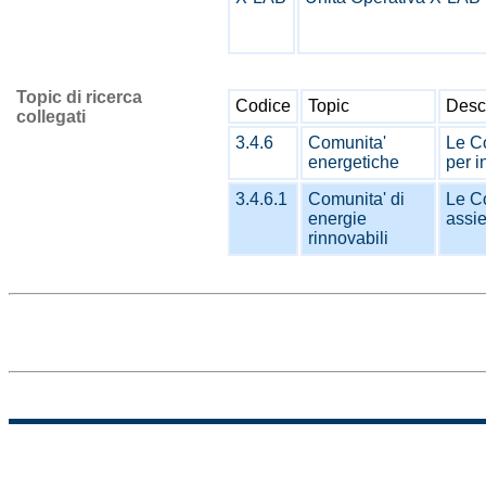
Topic di ricerca
Codice
Topic
Desc
collegati
3.4.6
Comunita'
Le Co
energetiche
per i
3.4.6.1
Comunita' di
Le Co
energie
assie
rinnovabili