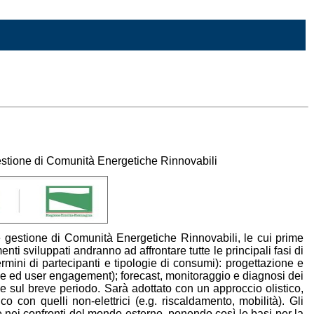
gestione di Comunità Energetiche Rinnovabili
e gestione di Comunità Energetiche Rinnovabili, le cui prime
i sviluppati andranno ad affrontare tutte le principali fasi di
rmini di partecipanti e tipologie di consumi): progettazione e
ne ed user engagement); forecast, monitoraggio e diagnosi dei
e sul breve periodo. Sarà adottato con un approccio olistico,
o con quelli non-elettrici (e.g. riscaldamento, mobilità). Gli
 e nei confronti del mondo esterno, ponendo così le basi per la