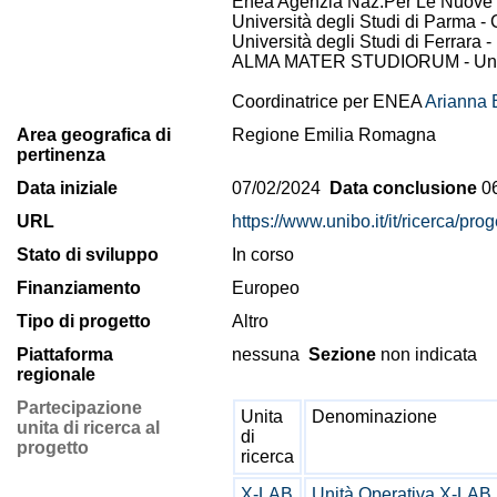
Enea Agenzia Naz.Per Le Nuove Te
Università degli Studi di Parma - 
Università degli Studi di Ferrara -
ALMA MATER STUDIORUM - Univers
Coordinatrice per ENEA
Arianna B
Area geografica di
Regione Emilia Romagna
pertinenza
Data iniziale
07/02/2024
Data conclusione
06
URL
https://www.unibo.it/it/ricerca/p
Stato di sviluppo
In corso
Finanziamento
Europeo
Tipo di progetto
Altro
Piattaforma
nessuna
Sezione
non indicata
regionale
Partecipazione
Unita
Denominazione
unita di ricerca al
di
progetto
ricerca
X-LAB
Unità Operativa X-LAB