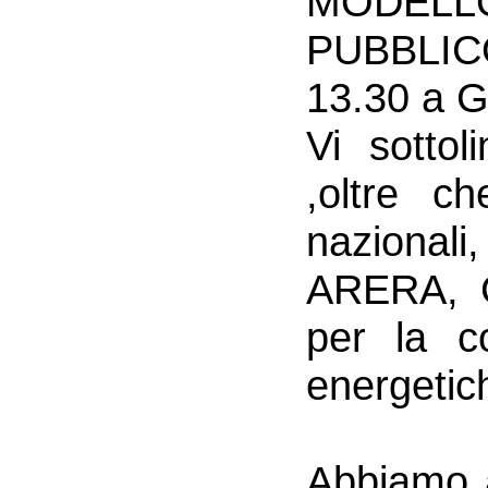
MODEL
PUBBLICO,
13.30 a 
Vi sottol
,oltre ch
nazionali
ARERA, G
per la c
energetic
Abbiamo a