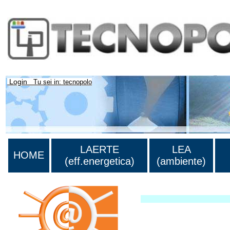
Login
Tu sei in: tecnopolo
LAERTE
LEA
HOME
(eff.energetica)
(ambiente)