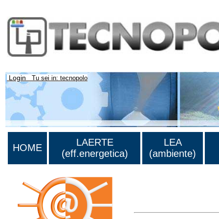
Login
Tu sei in: tecnopolo
LAERTE
LEA
HOME
(eff.energetica)
(ambiente)
Lista di tutta la bibliograf