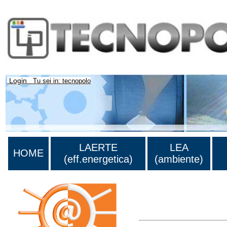
Login
Tu sei in: tecnopolo
LAERTE
LEA
HOME
(eff.energetica)
(ambiente)
Lista di tutta la bibliograf