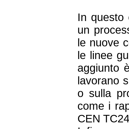
In questo 
un process
le nuove c
le linee gu
aggiunto è 
lavorano s
o sulla p
come i rap
CEN TC248/