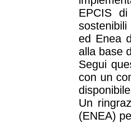
EPCIS di 
sostenibil
ed Enea da
alla base d
Segui ques
con un com
disponibile 
Un ringra
(ENEA) per