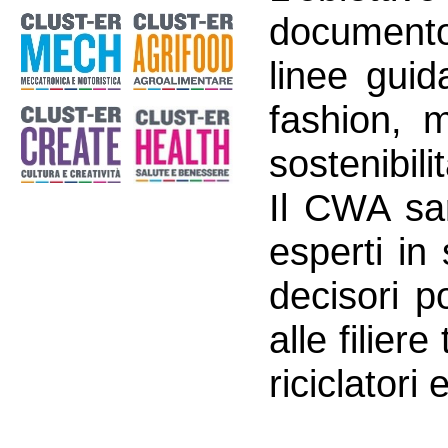
documento
linee guid
fashion, m
sostenibili
Il CWA sarà
esperti in
decisori po
alle filier
riciclatori 