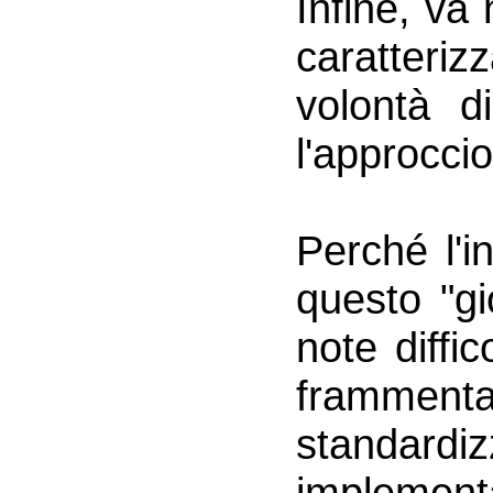
Infine, va 
caratteriz
volontà d
l'approcci
Perché l'i
questo "gi
note diffi
frammentat
standard
implement