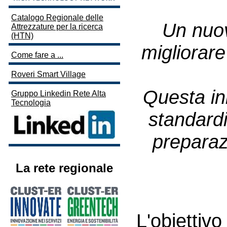
Catalogo Regionale delle
Un nuov
Attrezzature per la ricerca
(HTN)
migliorare 
Come fare a ...
Roveri Smart Village
Questa ini
Gruppo Linkedin Rete Alta
Tecnologia
standardiz
preparaz
La rete regionale
L'obietti