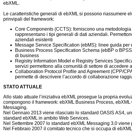
ebXML.
Le caratteristiche generali di ebXML si possono riassumere e
prinvipali del framework:
Core Components (CCTS): forniscono una metodologia pe
rappresentano i tipi generali di dati aziendali. Permettono
aziendali esistenti
Message Service Specification (ebMS): linee guida per 
Business Process Specification Schema (ebBP o BPSS) [
di business
Registry Information Model e Registry Services Specificat
servizi permettono alla comunità di settore di accedere ai 
Collaboration Protocol Profile and Agreement (CPP/CPA):
permette di descrivere l’accordo di collaborazione raggiu
STATO ATTUALE
Allo stato attuale l’iniziativa ebXML prosegue la propria evol
compongono il framework: ebXML Business Process, ebXML Co
Messaging.
Nel Gennaio 2013 viene rilasciato lo standard OASIS AS4, un pr
standard ebXML in ambito Web Services.
Nel Settembre 2007 lo standard ebXML Messaging 3.0 viene pr
Nel Febbraio 2007 il comitato tecnico che si occupa di ebXML