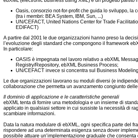
ebXML (electronic business using XML) è un progetto partito 
Oasis, consorzio not-for-profit che guida lo sviluppo, la
(tra i membri: BEA System, IBM, Sun, ...)
UN/CEFACT, United Nations Center for Trade Facilitatio
EDIFACT)
A partire dal 2001 le due organizzazioni hanno preso la decisio
l’evoluzione degli standard che compongono il framework eb
In particolare:
OASIS è impegnata nel lavoro relativo a ebXML Messag
Registry/Repository, ebXML Business Process;
UN/CEFACT invece si concentra sul Business Modeling
Le due organizzazioni lavorano su moduli diversi (e indipende
collaborazione che permetta un avanzamento congiunto delle spe
Il dominio di applicazione e le caratteristiche generali
ebXML tenta di fornire una metodologia e un insieme di stand
applicato in qualsiasi settore in cui sussiste la necessità di 
scambiare informazioni.
Data la natura modulare di ebXML, ogni specifica parte del f
rispondere ad una determinata esigenza senza dover implementa
possibile attuare un’implementazione graduale che consenta d